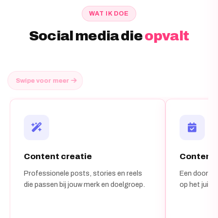
WAT IK DOE
Social media die
opvalt
Swipe voor meer
Content creatie
Content
Professionele posts, stories en reels
Een doordach
die passen bij jouw merk en doelgroep.
op het juis