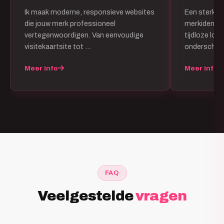
Ik maak moderne, responsieve websites
Een sterk lo
die jouw merk professioneel
merkidentite
vertegenwoordigen. Van eenvoudige
tijdloze logo
visitekaartsite tot …
onderschei
Meer info
Meer info
FAQ
Veelgestelde
vragen